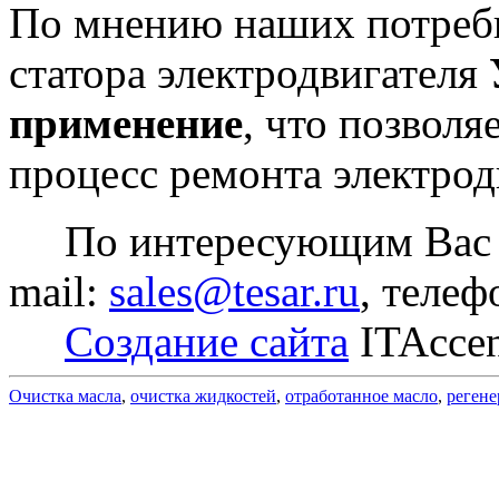
По мнению наших потреби
статора электродвигателя
применение
, что позволя
процесс ремонта электрод
По интересующим Вас в
mail:
sales@tesar.ru
, телеф
Создание сайта
ITAcce
Очистка масла
,
очистка жидкостей
,
отработанное масло
,
регене